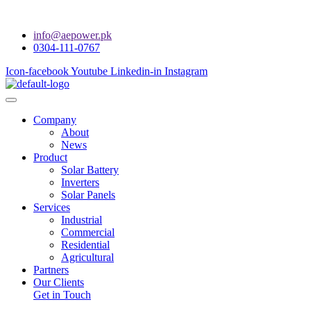
info@aepower.pk
0304-111-0767
Icon-facebook
Youtube
Linkedin-in
Instagram
Company
About
News
Product
Solar Battery
Inverters
Solar Panels
Services
Industrial
Commercial
Residential
Agricultural
Partners
Our Clients
Get in Touch